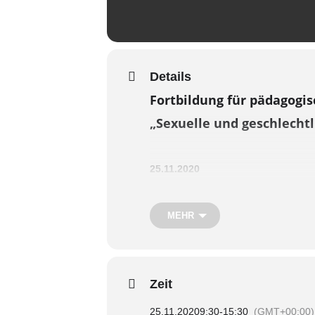
Details
Fortbildung für pädagogi
„Sexuelle und geschlechtl
25.11.2020
Haus der Jugend Bitburg
09.30-15.30 Uhr
MEHR
In unserer Gesellschaft sind vielfäl
Trotzdem erwarten in der Regel Famil
Zeit
Ausbildung und Arbeitsplatz. Hier e
unterstützenden Einrichtungen, denn 
25.11.2020
9:30
-
15:30
(GMT+00:00)
Schulen, Jugendzentren oder im Ber