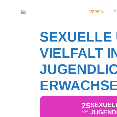
VEREIN
G
SEXUELLE
VIELFALT I
JUGENDLI
ERWACHS
25
SEXUELL
JUGEND
NOV