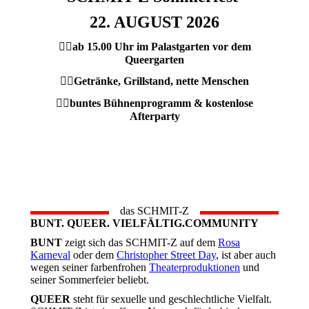
22. AUGUST 2026
🏳️‍🌈
ab 15.00 Uhr im Palastgarten vor dem
Queergarten
🏳️‍🌈
Getränke, Grillstand, nette Menschen
🏳️‍🌈
buntes Bühnenprogramm & kostenlose
Afterparty
das SCHMIT-Z
BUNT. QUEER. VIELFÄLTIG.COMMUNITY
BUNT
zeigt sich das SCHMIT-Z auf dem
Rosa
Karneval
oder dem
Christopher Street Day
, ist aber auch
wegen seiner farbenfrohen
Theaterproduktionen
und
seiner Sommerfeier beliebt.
QUEER
steht für sexuelle und geschlechtliche Vielfalt.