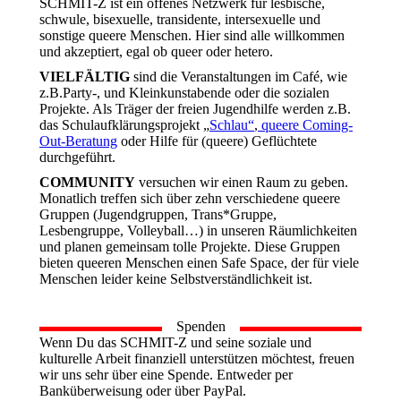
SCHMIT-Z ist ein offenes Netzwerk für lesbische,
schwule, bisexuelle, transidente, intersexuelle und
sonstige queere Menschen. Hier sind alle willkommen
und akzeptiert, egal ob queer oder hetero.
VIELFÄLTIG
sind die Veranstaltungen im Café, wie
z.B.Party-, und Kleinkunstabende oder die sozialen
Projekte. Als Träger der freien Jugendhilfe werden z.B.
das Schulaufklärungsprojekt „
Schlau“
,
queere Coming-
Out-Beratung
oder Hilfe für (queere) Geflüchtete
durchgeführt.
COMMUNITY
versuchen wir einen Raum zu geben.
Monatlich treffen sich über zehn verschiedene queere
Gruppen (Jugendgruppen, Trans*Gruppe,
Lesbengruppe, Volleyball…) in unseren Räumlichkeiten
und planen gemeinsam tolle Projekte. Diese Gruppen
bieten queeren Menschen einen Safe Space, der für viele
Menschen leider keine Selbstverständlichkeit ist.
Spenden
Wenn Du das SCHMIT-Z und seine soziale und
kulturelle Arbeit finanziell unterstützen möchtest, freuen
wir uns sehr über eine Spende. Entweder per
Banküberweisung oder über PayPal.