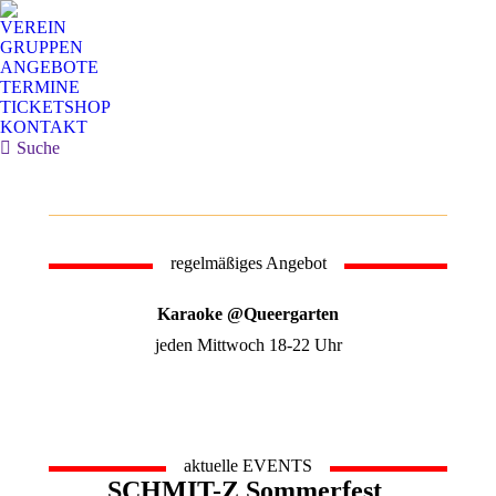
VEREIN
GRUPPEN
ANGEBOTE
TERMINE
TICKETSHOP
KONTAKT
Search:
Suche
regelmäßiges Angebot
Karaoke @Queergarten
jeden Mittwoch 18-22 Uhr
aktuelle EVENTS
SCHMIT-Z Sommerfest