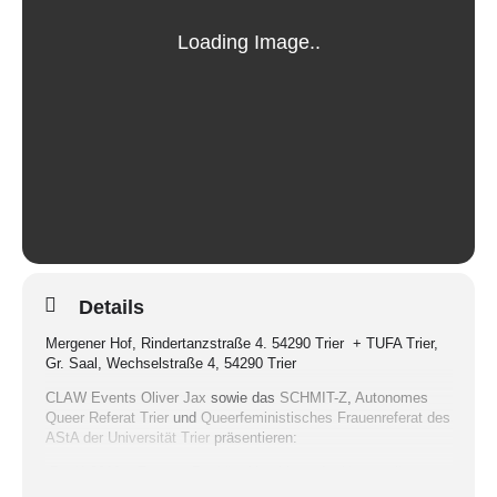
Details
Mergener Hof, Rindertanzstraße 4. 54290 Trier + TUFA Trier,
Gr. Saal, Wechselstraße 4, 54290 Trier
CLAW Events Oliver Jax
sowie das
SCHMIT-Z
,
Autonomes
Queer Referat Trier
und
Queerfeministisches Frauenreferat des
AStA der Universität Trier
präsentieren:
„RanK 2019 – Rap vs. Punk“ – Abschluss der Homosella-
Kulturtage