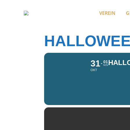
VEREIN
G
HALLOWEE
31
HALL
01
NOV
OKT