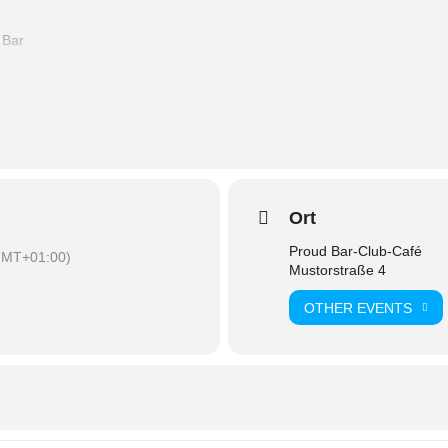
 Bar
b 18 Jahren)
 Kostüm
Ort
Proud Bar-Club-Café
GMT+01:00)
Mustorstraße 4
OTHER EVENTS
ry Halloweenparty