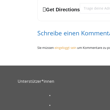
Address - Hallowee
Get Directions
Doors open: 10pm – all night long (Y
Show us your scary Halloween Cost
Schreibe einen Komment
Welcomeshot inclusive
Sie müssen
eingeloggt sein
um Kommentare zu po
Music by @DJ KeVo
Price: 7€ included wardrobe
Unterstützer*innen