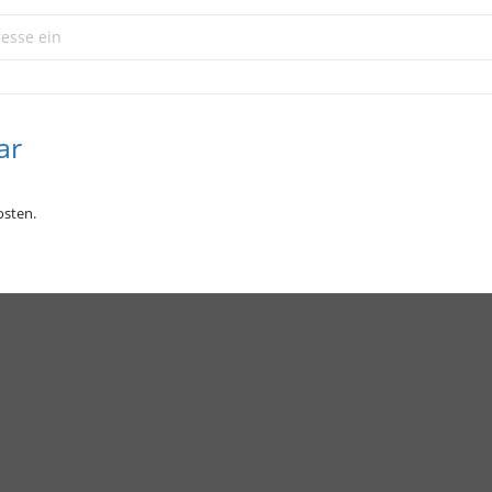
n Freakshow Edition []
ou have to be 18 years)
ume
ar
sten.