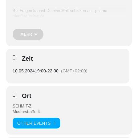
Bei Fragen kannst Du eine Mail schicken an : prisma-
trier@schmit-z.de
***
MEHR
PRISMA our group for queers aged 18 – 29 and their allies is
going to meet at our centre’s group room (Mustorstr. 4, 1st
Zeit
floor)
10.05.2024
19:00
-
22:00
(GMT+02:00)
If you further questions you can write a email to: prisma-
trier@schmit-z.de
Ort
SCHMIT-Z
Mustorstraße 4
OTHER EVENTS