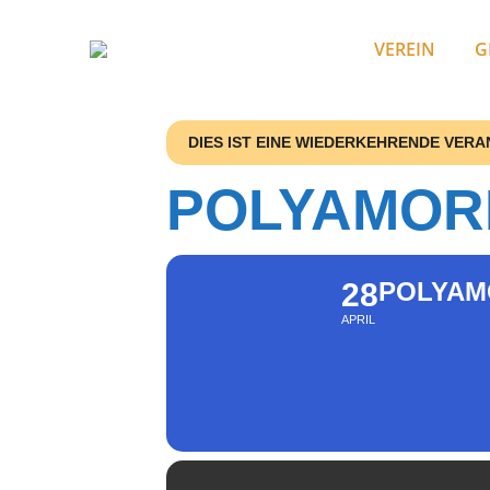
VEREIN
G
DIES IST EINE WIEDERKEHRENDE VER
POLYAMOR
28
POLYAM
APRIL