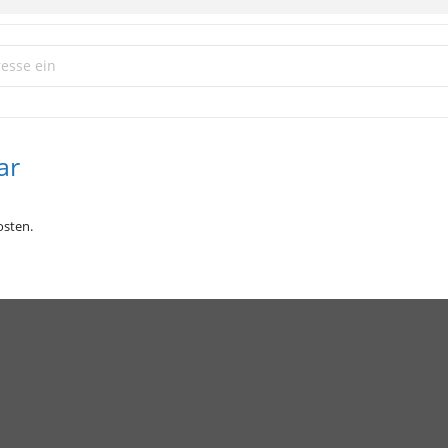
ie-Stammtisch []
ar
sten.