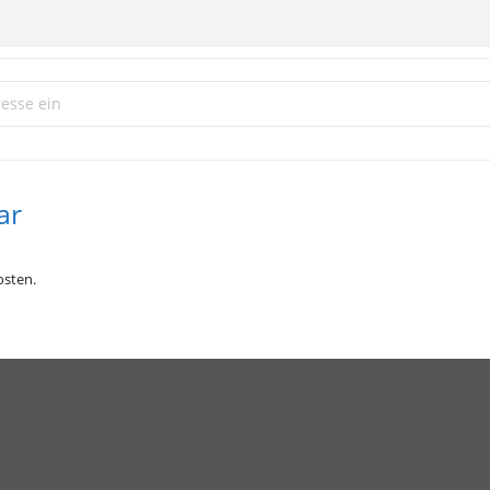
ch für Eltern von LSBTIQ Jugendlichen und Kindern []
ar
sten.