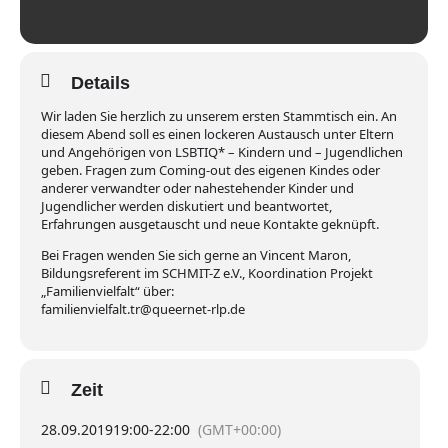
Details
Wir laden Sie herzlich zu unserem ersten Stammtisch ein. An
diesem Abend soll es einen lockeren Austausch unter Eltern
und Angehörigen von LSBTIQ* – Kindern und – Jugendlichen
geben. Fragen zum Coming-out des eigenen Kindes oder
anderer verwandter oder nahestehender Kinder und
Jugendlicher werden diskutiert und beantwortet,
Erfahrungen ausgetauscht und neue Kontakte geknüpft.
Bei Fragen wenden Sie sich gerne an Vincent Maron,
Bildungsreferent im SCHMIT-Z e.V., Koordination Projekt
„Familienvielfalt“ über:
familienvielfalt.tr@queernet-rlp.de
Zeit
28.09.2019
19:00
-
22:00
(GMT+00:00)