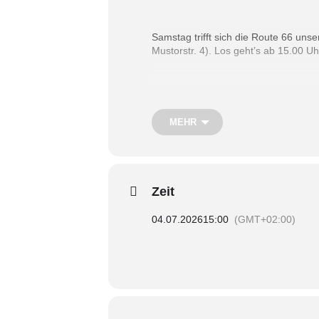
Samstag trifft sich die Route 66 un
Mustorstr. 4). Los geht’s ab 15.00 Uh
Bei Fragen kannst Du eine Mail schi
***
MEHR
This Saturday Route 66 our group for 
to meet from 3pm onwards
Zeit
If you have further questions you ca
04.07.2026
15:00
(GMT+02:00)