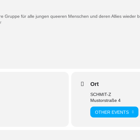
sere Gruppe für alle jungen queeren Menschen und deren Allies wieder
r
cken an : route66@schmit-z.de
young queers and their allies is going to meet at our centre’s group roo
Ort
n write an email to: route66@schmit-z.de
SCHMIT-Z
Mustorstraße 4
OTHER EVENTS