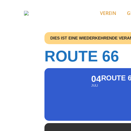
VEREIN
G
DIES IST EINE WIEDERKEHRENDE VER
ROUTE 66
04
ROUTE 
JULI