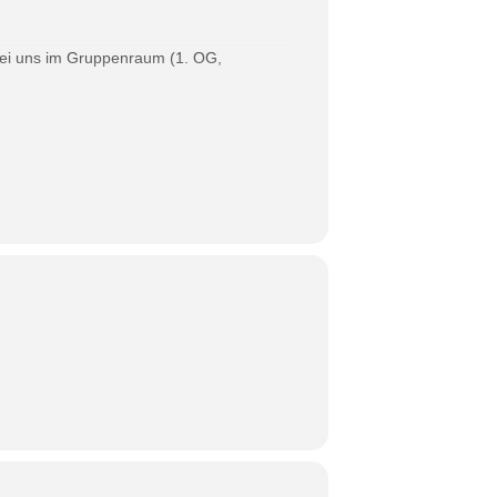
 bei uns im Gruppenraum (1. OG,
m (Mustorstr. 4, 1st floor). They’re going