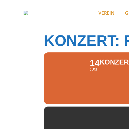
VEREIN
G
KONZERT: 
14
KONZER
JUNI