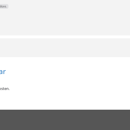
More.
ar
sten.