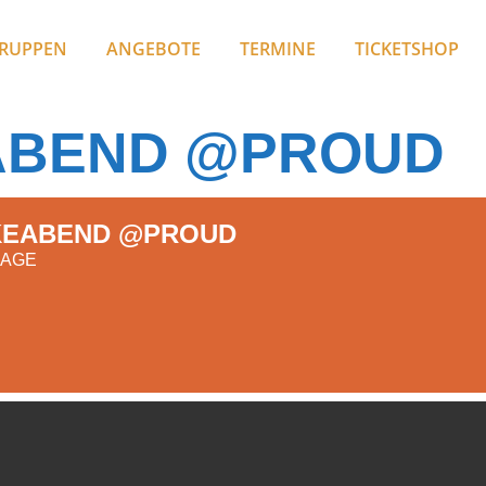
RUPPEN
ANGEBOTE
TERMINE
TICKETSHOP
ABEND @PROUD
EABEND @PROUD
NAGE