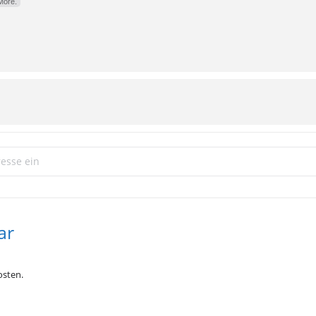
More.
abend @proud []
ar
sten.