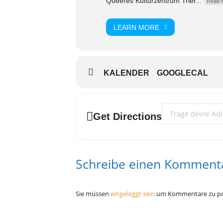
Queeres Kulturzentrum Trier...
Read 
LEARN MORE
KALENDER
GOOGLECAL
Address - Karaoke
Get Directions
Schreibe einen Komment
Sie müssen
eingeloggt sein
um Kommentare zu po