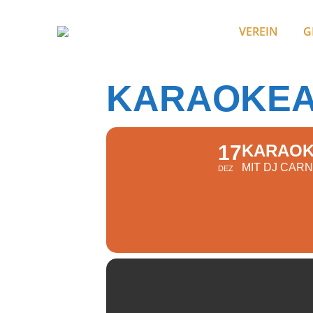
VEREIN
G
KARAOKE
17
KARAOK
MIT DJ CAR
DEZ