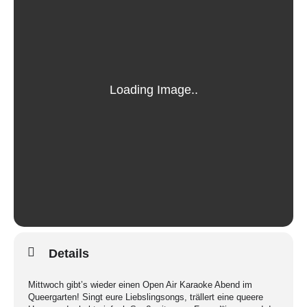
Details
Mittwoch gibt’s wieder einen Open Air Karaoke Abend im
Queergarten! Singt eure Liebslingsongs, trällert eine queere