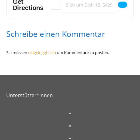
Get
Address - Halloween @ Kulturspektrum []
Destination Address - Halloween @ Kult
Directions
Special Drinks:
Exklusive Getränke-Angebote,
passend zur Halloween-Stimmung.
Schreibe einen Kommentar
Coole Location:
Das Kulturspektrum bietet die perfekte
Sie müssen
eingeloggt sein
um Kommentare zu posten.
Atmosphäre für einen unvergesslichen Abend in der
Trierer Unterwelt.
Unterstützer*innen
Kostüme sind erwünscht!
Verkleide dich und sei Teil des
schaurigen Spektakels
Ein Dank an dieser Stelle der Förderung der Stadt Trier und die
Kulturstiftung der Sparkasse Trier