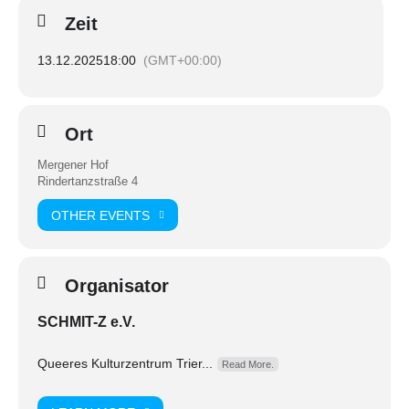
Zeit
Weitere Infos folgen!
13.12.2025
18:00
(GMT+00:00)
Kommt vorbei, bringt Freund*innen mit und lasst uns
gemeinsam ein Zeichen für Vielfalt und Zusammenhalt setzen.
💜
Ort
Mergener Hof
#WinterprideTrier #CSDTrier #QueerImWinter #LoveIsLove
Rindertanzstraße 4
#VielfaltFeiern
OTHER EVENTS
Organisator
SCHMIT-Z e.V.
Queeres Kulturzentrum Trier...
Read More.