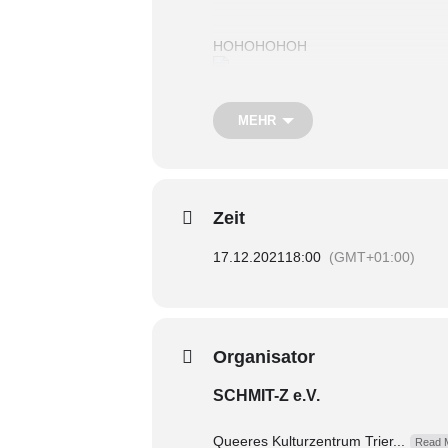
HOHOHOHOH
Das ganze natürlich im Weihnachts
MEHR
Das bedeutet es gibt ein Christmas Q
(
vincent.maron@schmit-z.de
) anmel
Zeit
Also fix getippt, schnell noch Lame
17.12.2021
18:00
(GMT+01:00)
Wir treffen uns über die Videoplattf
17.12, 18 Uhr gehts los!
Organisator
SCHMIT-Z e.V.
Queeres Kulturzentrum Trier...
Read 