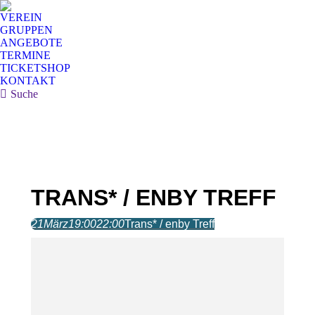
VEREIN
GRUPPEN
ANGEBOTE
TERMINE
TICKETSHOP
KONTAKT
Search:
Suche
TRANS* / ENBY TREFF
21
März
19:00
22:00
Trans* / enby Treff