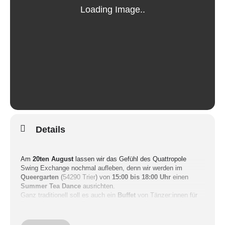
Details
Am
20ten August
lassen wir das Gefühl des Quattropole
Swing Exchange nochmal aufleben, denn wir werden im
Queergarten
(
54290 Trier
) von
15:00 bis 18:00 Uhr
einen
Summer Tea Dance
ausrichten.
Ganz traditionell soll es auch ein
Buffet
von Tänzer:innen für
Tänzer:innen geben. Bringt daher gerne süße oder herzhafte
Leckereien für das Buffet mit. Damit wir einen besseren
Überblick haben, tragt euch dafür gerne in der kommenden Zeit