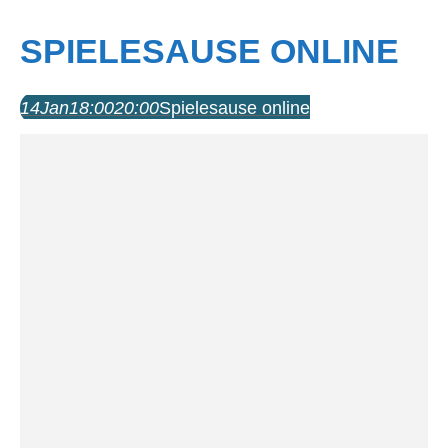
SPIELESAUSE ONLINE
14
Jan
18:00
20:00
Spielesause online