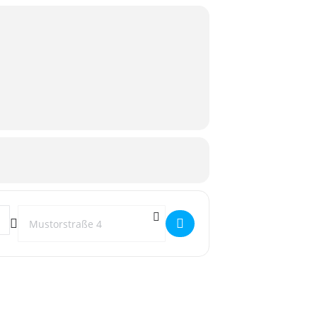
Destination Address - SchwuFo Restaurantbesuch Restaurant "Hist