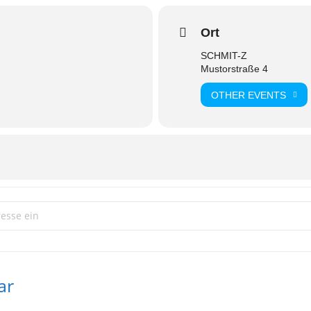
Ort
SCHMIT-Z
Mustorstraße 4
OTHER EVENTS
Restaurantbesuch Restaurant "Historischer Bahnhof Konz" []
ar