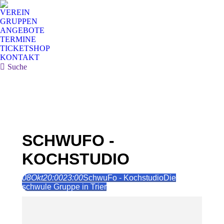
VEREIN
GRUPPEN
ANGEBOTE
TERMINE
TICKETSHOP
KONTAKT
Search:
Suche
SCHWUFO -
KOCHSTUDIO
08
Okt
20:00
23:00
SchwuFo - Kochstudio
Die
schwule Gruppe in Trier