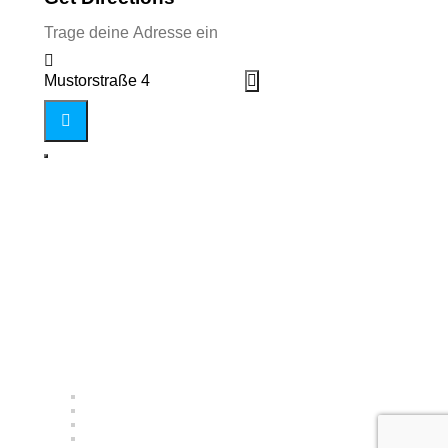
Address - SchwuFo - Kochstudio []
Destination Address - SchwuFo - Kochstudio []