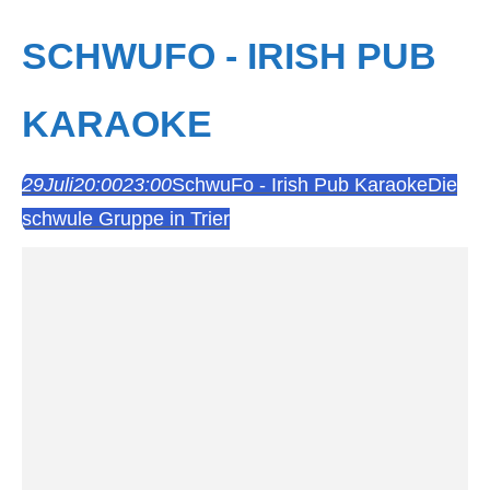
SCHWUFO - IRISH PUB
KARAOKE
29
Juli
20:00
23:00
SchwuFo - Irish Pub Karaoke
Die
schwule Gruppe in Trier