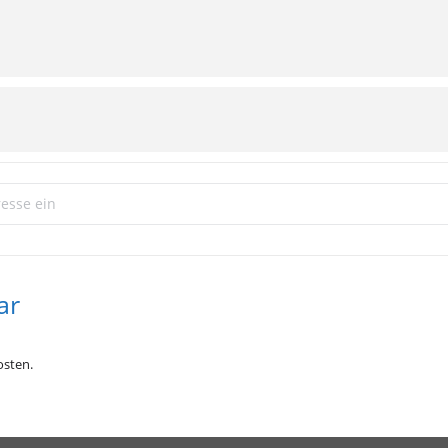
Herrlich Ehrlich []
ar
sten.