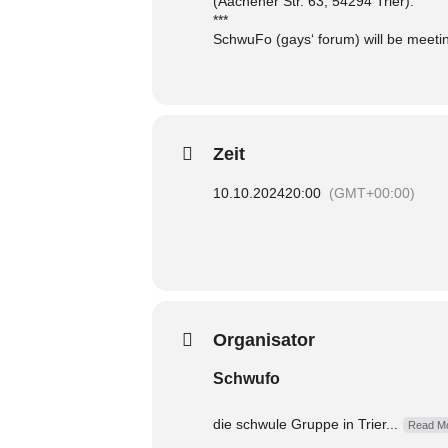
(Aachener Str. 63, 54294 Trier).
***
SchwuFo (gays‘ forum) will be meeting
Zeit
10.10.2024
20:00
(GMT+00:00)
Organisator
Schwufo
die schwule Gruppe in Trier...
Read Mo