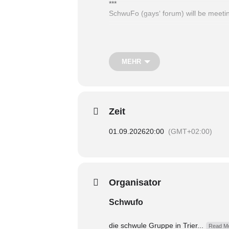
***
SchwuFo (gays‘ forum) will be meet
MEHR
Zeit
01.09.2026
20:00
(GMT+02:00)
Organisator
Schwufo
die schwule Gruppe in Trier...
Read Mo