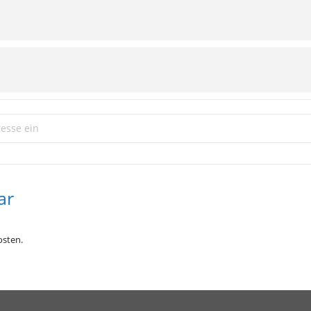
 goes PapaLu []
ar
sten.