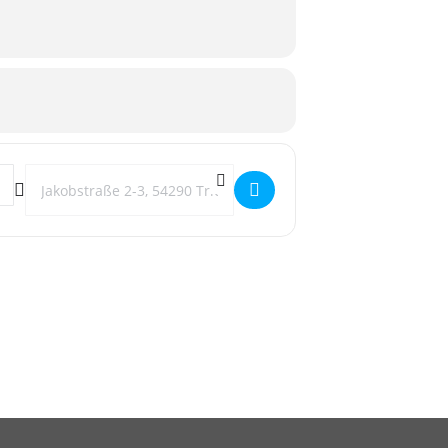
Destination Address - SchwuFo goes PapaLu []