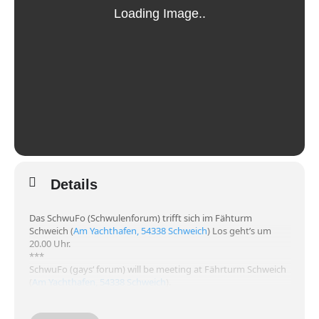
Details
Das SchwuFo (Schwulenforum) trifft sich im Fähturm
Schweich (
Am Yachthafen, 54338 Schweich
) Los geht’s um
20.00 Uhr.
***
SchwuFo (gays‘ forum) will be meeting at Fährturm Schweich
(
Am Yachthafen, 54338 Schweich
).