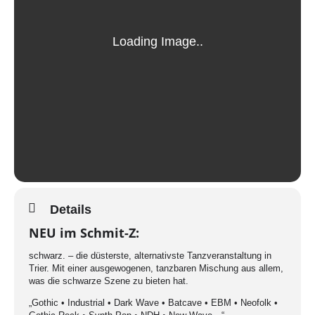
Details
NEU im Schmit-Z:
schwarz. – die düsterste, alternativste Tanzveranstaltung in
Trier. Mit einer ausgewogenen, tanzbaren Mischung aus allem,
was die schwarze Szene zu bieten hat.
„Gothic • Industrial • Dark Wave • Batcave • EBM • Neofolk •