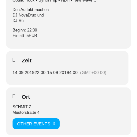
Gothic Rock • Synth Pop • NDH • New Wave…“
Den Auftakt machen:
DJ NovaDrux und
DJ Rü
Beginn: 22:00
Eintritt: 5EUR
Zeit
14.09.2019
22:00
-
15.09.2019
4:00
(GMT+00:00)
Ort
SCHMIT-Z
Mustorstraße 4
OTHER EVENTS