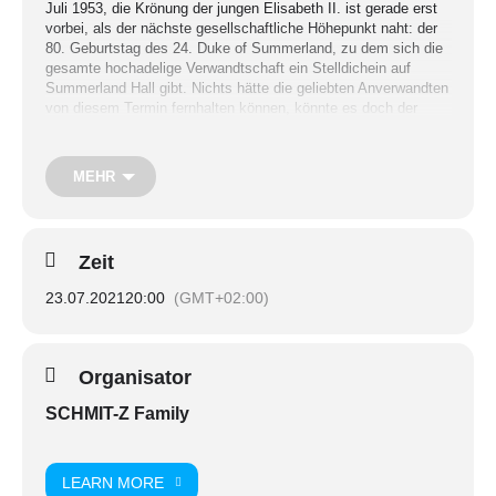
Juli 1953, die Krönung der jungen Elisabeth II. ist gerade erst
vorbei, als der nächste gesellschaftliche Höhepunkt naht: der
80. Geburtstag des 24. Duke of Summerland, zu dem sich die
gesamte hochadelige Verwandtschaft ein Stelldichein auf
Summerland Hall gibt. Nichts hätte die geliebten Anverwandten
von diesem Termin fernhalten können, könnte es doch der
letzte Geburtstag des Duke sein, der keine legitimen
Nachkommen hat und sein Testament noch nicht gemacht hat.
MEHR
Während sich also die Geschwister, Cousins, Cousinen,
Nichten und Neffen auf dem Familiensitz im Süden Englands
versammelt haben, erschüttert ein plötzlicher Tod die
Zeit
Festgesellschaft, zerstört alte Gewissheiten und zeigt die
Abgründe hinter der leutseligen Fassade der Familie.
23.07.2021
20:00
(GMT+02:00)
Unter dem Titel „Das Geheimnis von Summerland Hall“
erwartet Euch eine groteske Kriminalkomödie im englischen
Organisator
Landadel der 50er Jahre. Gespielt wird am
SCHMIT-Z Family
23.07./24.07./30.07./31.07. jeweils ab 20.00 Uhr openair im
Brunnenhof. Am 25.07. findet eine Zusatzvorstellung statt,
jedoch bereits ab 18.00 Uhr. Wir freuen uns auf Euren Besuch!
LEARN MORE