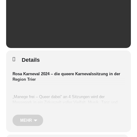
Details
Rosa Karneval 2024 – die queere Karnevalssitzung in der
Region Trier
„Manege frei – Queer dabei“ an 4 Sitzungen wird der
Messepark in ein Zirkuszelt voller Vielfalt, Musik, Tanz und
Zirkusluft verwandelt.
MEHR
Wir laden Euch und Sie auf eine Reise in die bunte und
vielfältige Welt des Zirkus ein. Travestie, Gardetanz, Sketche,
Bütten und Tanzperformance sowie die wundervolle Moderation