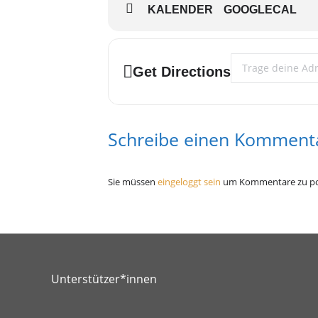
KALENDER
GOOGLECAL
TROTZKRAFT – Queeres Nacht
Address - Queeres N
Get Directions
Schreibe einen Komment
Sie müssen
eingeloggt sein
um Kommentare zu po
Unterstützer*innen