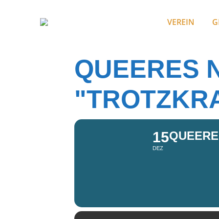
VEREIN
G
QUEERES 
"TROTZKR
15
QUEERE
DEZ