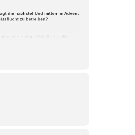
 jagt die nächste! Und mitten im Advent
tätsflucht zu betreiben?
ören der Heiligen Schrift zu, stellen
, den Wunsch schon heute gerecht zu
l dies soll Platz haben.
ltigen Fragen, Hoffnungen und ihren
die Unterschiedlichkeit als Stärke und Kraft
er Einzigarkeit der vielen will sich das
n ein.