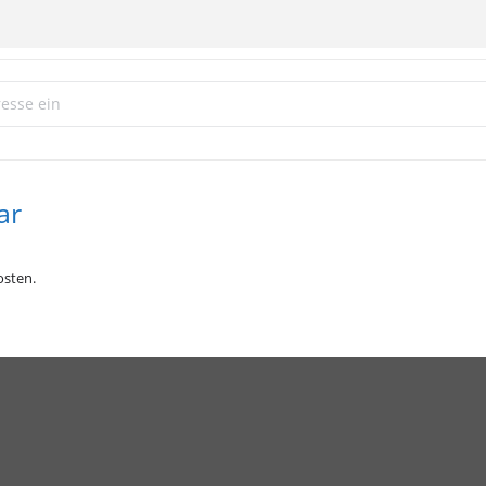
gebet
achtgebet "Trotzkraft" []
ar
sten.