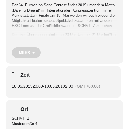
Der 64. Eurovision Song Contest findet 2019 unter dem Motto
„Dare To Dream!“ im Internationalen Kongresszentrum in Tel
Aviv statt. Zum Finale am 18. Mai werden wir euch wieder die
Möglichkeit bieten, dieses Spektakel zusammen mit anderen
ESC-Fans auf der Großbildleinwand im SCHMIT-Z zu sehen.
Die Live-Übertragung startet ab 20 Uhr. Und um 21 Uhr heißt es
dann: Good evening Tel Aviv!
Wer also nicht live vor Ort sein kann, kommt zu uns ins
MEHR
SCHMIT-Z und feiert mit uns. Und natürlich gibt es auch in
diesem Jahr wieder ein Gewinnspiel!
EINTRITT FREI
Zeit
Die Veranstaltung wird vom
SchwuFo
in Zusammenarbeit mit
dem SCHMIT-Z organisiert
18.05.2019
20:00
-
19.05.2019
2:00
(GMT+00:00)
Ort
SCHMIT-Z
Mustorstraße 4