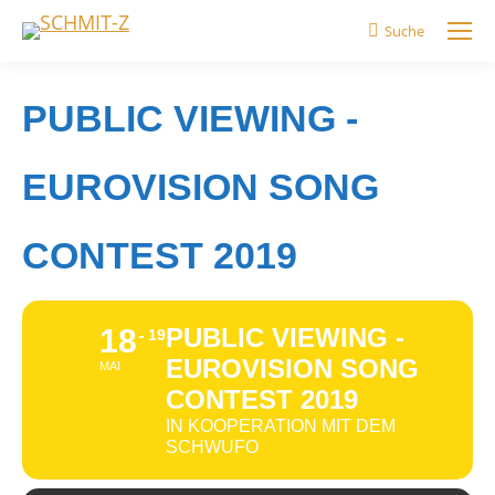
Suche
Search:
PUBLIC VIEWING -
EUROVISION SONG
CONTEST 2019
18
PUBLIC VIEWING -
19
EUROVISION SONG
MAI
CONTEST 2019
IN KOOPERATION MIT DEM
SCHWUFO