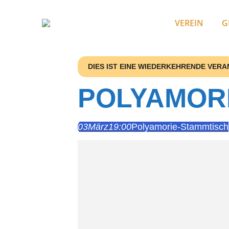
VEREIN
G
DIES IST EINE WIEDERKEHRENDE VER
POLYAMOR
03
März
19:00
Polyamorie-Stammtisch