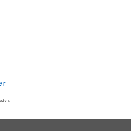
ammtisch []
ar
sten.