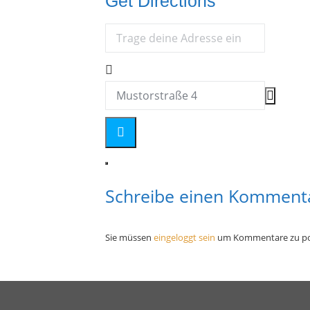
Get Directions
Address - Polyamorie-Stammtisch []
Destination Address - Polyamorie-St
Schreibe einen Komment
Sie müssen
eingeloggt sein
um Kommentare zu po