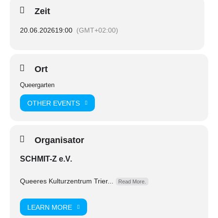
Zeit
Nur Talent.
20.06.2026
19:00
(GMT+02:00)
Nur du.
🗓 20.06.26 oder 14.08.26
Ort
Queergarten
⏰ 20-22 Uhr
OTHER EVENTS
Poetry Slam, Gedichte, Gesang oder was auch immer in dir
raus will.
Organisator
🎙 10 Minuten pro Act
SCHMIT-Z e.V.
Queeres Kulturzentrum Trier...
Read More.
🎶 Technik vorhanden
LEARN MORE
Moderation: Teresa Boch