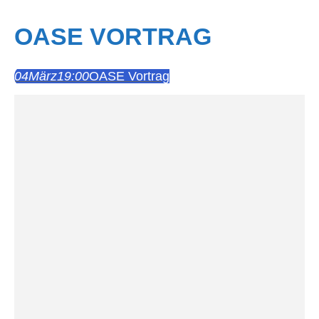
OASE VORTRAG
04
März
19:00
OASE Vortrag