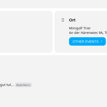
Ort
Minigolf Trier
An der Härenwies 9A, T
OTHER EVENTS
ut tut...
Read More.