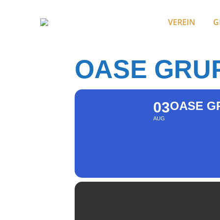
VEREIN
G
OASE GRU
03
OASE G
AUG