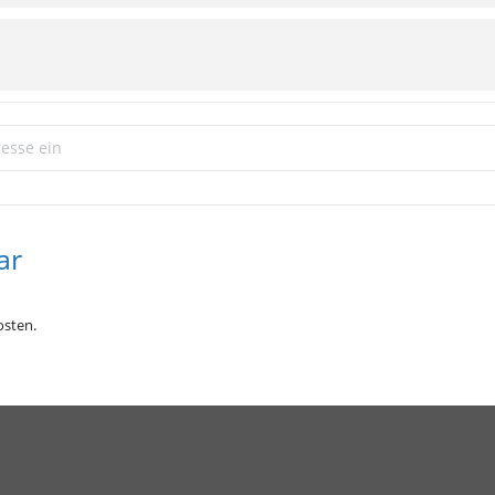
uppentreffen []
ar
sten.