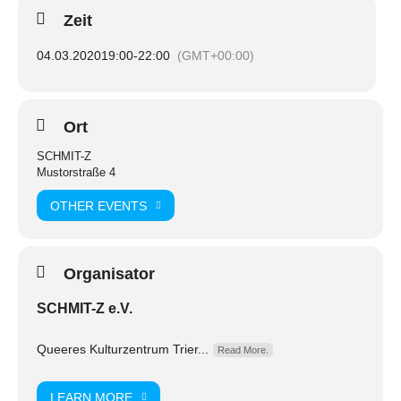
(Herzogenbuscher Str. 1, 54292 Trier)
Zeit
– Kein BuBro, wir stärken uns dort im Restaurant
04.03.2020
19:00
-
22:00
(GMT+00:00)
Ort
SCHMIT-Z
Mustorstraße 4
OTHER EVENTS
Organisator
SCHMIT-Z e.V.
Queeres Kulturzentrum Trier...
Read More.
LEARN MORE