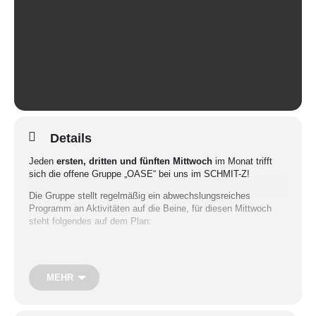
Details
Jeden
ersten, dritten und fünften Mittwoch
im Monat trifft
sich die offene Gruppe „OASE“ bei uns im SCHMIT-Z!
Die Gruppe stellt regelmäßig ein abwechslungsreiches
Programm an Aktivitäten auf die Beine, für diesen Mittwoch
steht folgendes auf dem Plan:
Sportevent der OASE – Kegeln
Kontrollierter Schwung und Präzision, das ist hier die
MEHR
Anforderung…
– Treffpunkt: 19 Uhr Restaurant Postillion