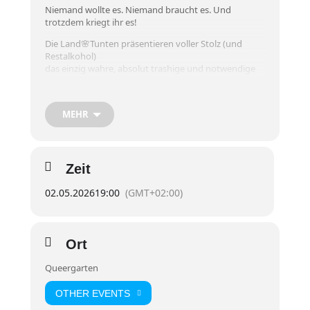
Niemand wollte es. Niemand braucht es. Und
trotzdem kriegt ihr es!
Die Land🌸Tunten präsentieren voller Stolz (und
Restalkohol)
das einzig wahre, absolut trashige und notwendige
Tuntenquiz!
Wir versprechen euch nichts – außer fragwürdigen
MEHR
Fragen, garantiert falschen Antworten eurerseits und
Preisen, die sich im Gegensatz zu uns, gewaschen
haben.
Die Vergangenheit hat gezeigt: Sobald irgendwo
Zeit
„Quiz“ draufsteht, wird’s voll. Also kommt früh, klaut
euch die besten Plätze und werdet Teil von etwas, das
02.05.2026
19:00
(GMT+02:00)
jetzt schon völlig überbewertet ist – und in 10 Jahren
vermutlich als Kult gilt (oder vergessen ist 🤷🏼‍♀).
✨ Das Tuntenquiz – die beste Zeitverschwendung des
Ort
Monats 🫶🏼
Queergarten
Bei Schlechtwetter findet das Quiz im proud statt.
OTHER EVENTS