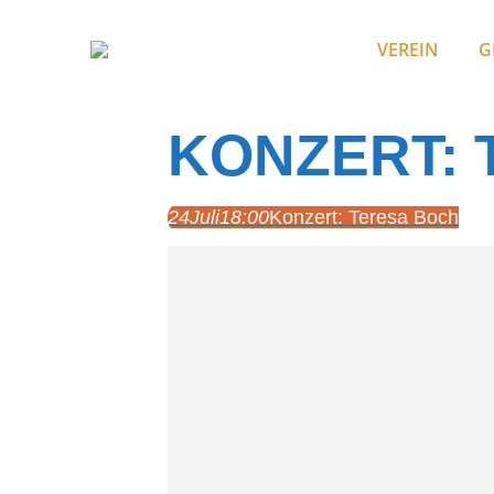
VEREIN
G
KONZERT: 
24
Juli
18:00
Konzert: Teresa Boch