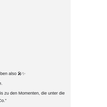

eben also 🎤✨
e.
s zu den Momenten, die unter die
Co.”