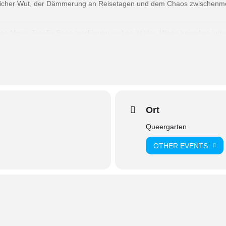
hrlicher Wut, der Dämmerung an Reisetagen und dem Chaos zwischenm
s Album Josefin Sans erschienen und es ist klar: Wenn irgendwo jeman
, ohne Typen, Lagerfeuer im Herzen.
 bilden immer Geschichten. Lia L. Shoshanns Stimme bringt dabei warm
t sie einen roten Faden, der sich durch die Musik zieht. Alles ander
s Rastlosigkeit. So finden sich musikalische Einflüsse aus Folk, Regg
keit, die Lia stets im Herzen trägt.
Ort
Queergarten
OTHER EVENTS