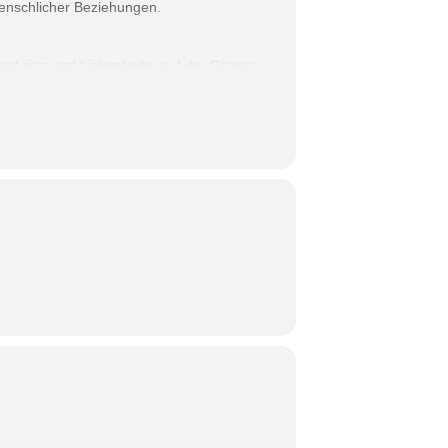
enschlicher Beziehungen.
d sitzt und Liebeslieder auf der Gitarre
en, klaren Indie-Folk in die Musik.
e – Rhythmus, Tempo, Stimmung -
ae, Blues…und Punk? Ja, Lias Musik