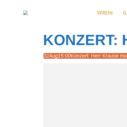
VEREIN
G
KONZERT: 
02
Aug
15:00
Konzert: Herr Krause mus