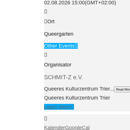
02.08.2026
15:00
(GMT+02:00)
Ort
Queergarten
Other Events
Organisator
SCHMIT-Z e.V.
Queeres Kulturzentrum Trier...
Read Mor
Queeres Kulturzentrum Trier
Learn More
Kalender
GoogleCal