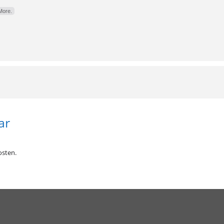
More.
ar
sten.