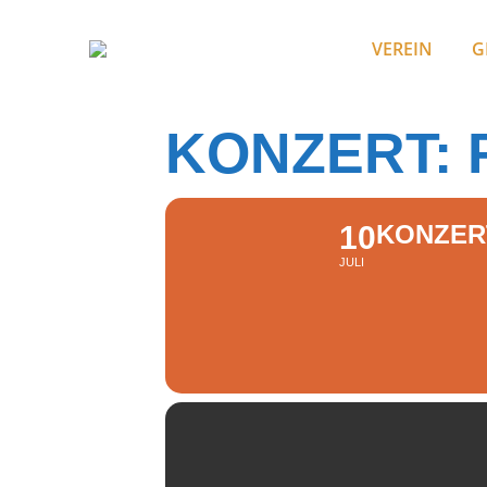
VEREIN
G
KONZERT: F
10
KONZERT
JULI