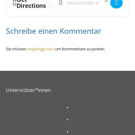
Directions
Einlass ab 18 Jahren.
Drag Drinks Dance
Schreibe einen Kommentar
On November 24th our Proud will be all about drag, queens and
kings!
Sie müssen
eingeloggt sein
um Kommentare zu posten.
Be ready for the best cultural entertainment with the Djanen
LÜLÜ we know, who will be taking to the turntables together
with DJ Caro.
Unterstützer*innen
November 24th
from 10 p.m
Special drinks