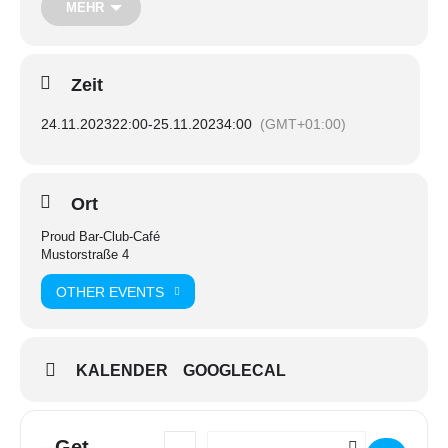
Seid bereit für beste kulturelle Unterhaltung mit der uns
MEHR
bekannten Djanen LÜLÜ, die sich gemeinsam mit DJ Caro an
den Turntables wagt.
Zeit
24.November
24.11.2023
22:00
-
25.11.2023
4:00
(GMT+01:00)
ab 22.00 Uhr
Ort
Special Drinks
Proud Bar-Club-Café
Mustorstraße 4
Special Dancers
OTHER EVENTS
Drag, proud und no gender rules stehen an dem Abend auf der
Tagesordnung. Come as you are und erlebt einen wundervollen
Abend.
KALENDER
GOOGLECAL
Eintritt frei.
Get
Address - Kings and Queens- Schlager Editio
Destination Address - Kings and Queen