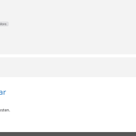
More.
ar
sten.