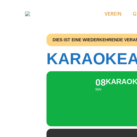
VEREIN
G
DIES IST EINE WIEDERKEHRENDE VER
KARAOKE
08
KARAOK
MAI