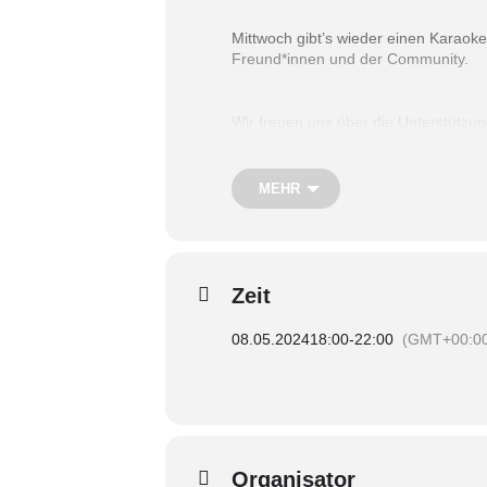
Mittwoch gibt’s wieder einen Karaok
Freund*innen und der Community.
Wir freuen uns über die Unterstütz
Teilnahme an Karaoke 2€ – wird mit
MEHR
Zeit
08.05.2024
18:00
-
22:00
(GMT+00:0
Organisator