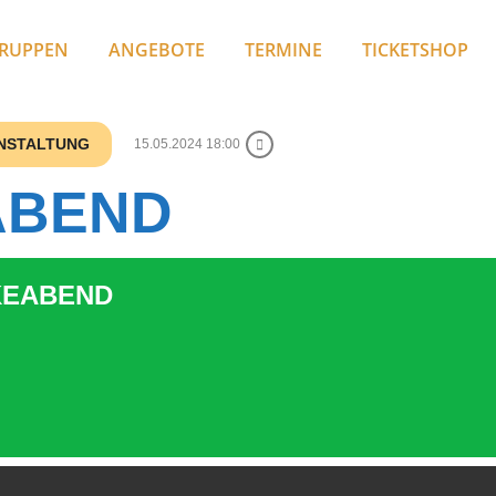
RUPPEN
ANGEBOTE
TERMINE
TICKETSHOP
ANSTALTUNG
15.05.2024 18:00
ABEND
EABEND