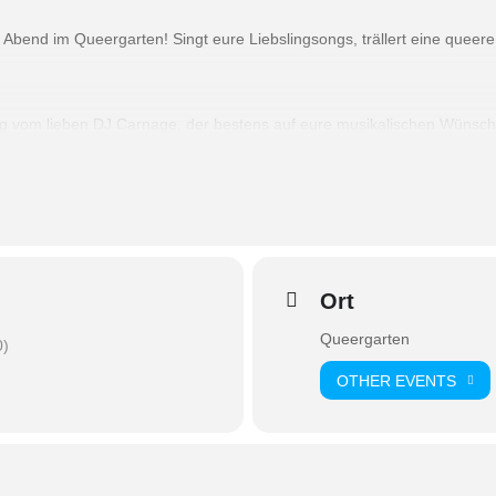
e Abend im Queergarten! Singt eure Liebslingsongs, trällert eine quee
ung vom lieben DJ Carnage, der bestens auf eure musikalischen Wünsc
 der Getränkerechnung am Ende gezahlt.
Ort
Queergarten
0)
OTHER EVENTS