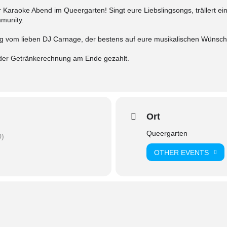
ir Karaoke Abend im Queergarten! Singt eure Liebslingsongs, trällert 
munity.
ung vom lieben DJ Carnage, der bestens auf eure musikalischen Wünsc
 der Getränkerechnung am Ende gezahlt.
Ort
Queergarten
0)
OTHER EVENTS