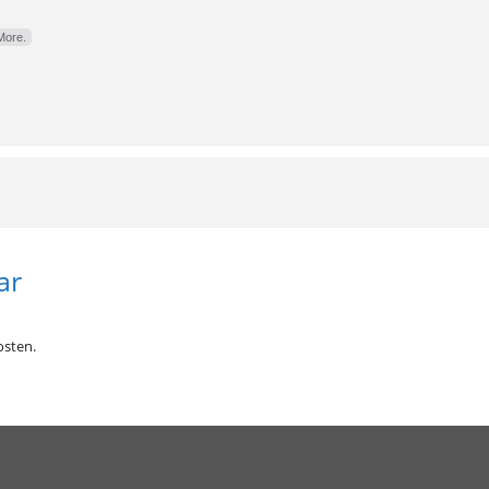
More.
ar
sten.