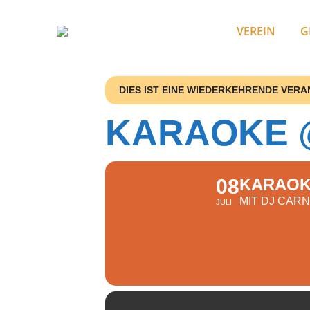
VEREIN
G
DIES IST EINE WIEDERKEHRENDE VER
KARAOKE 
08
KARAOK
MIT DJ CAR
JULI