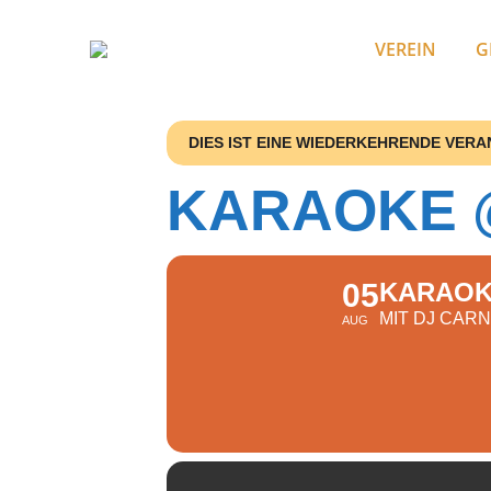
VEREIN
G
DIES IST EINE WIEDERKEHRENDE VER
KARAOKE 
05
KARAOK
MIT DJ CAR
AUG