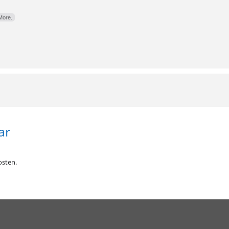
More.
ar
sten.