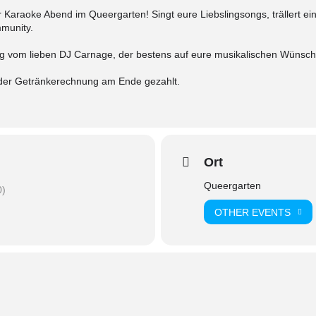
ir Karaoke Abend im Queergarten! Singt eure Liebslingsongs, trällert 
munity.
ung vom lieben DJ Carnage, der bestens auf eure musikalischen Wünsc
 der Getränkerechnung am Ende gezahlt.
Ort
Queergarten
0)
OTHER EVENTS