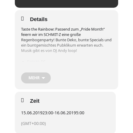
Details
Taste the Rainbow: Passend zum „Pride Month“
feiern wir im SCHMIT-Z eine große
Regenbogenparty! Bunte Deko, bunte Specials und
ein buntgemischtes Pubklikum erwarten euch.
Musik gibt es von DJ Andy loop!
Eintritt: 5€
Für Studis/Schüler*innen: 2,50 € Getränke-
MEHR
Gutschein
Garderobe ist kostenlos
Zeit
15.06.2019
23:00
-
16.06.2019
5:00
Die Homosphère ist eine überregionale Party für
Schwule, Lesben, Bisexuelle, Trans-und
(GMT+00:00)
Intersexuelle sowie für tolerante Heteros.
Sie findet gewöhnlich am 3. Samstag im Monat