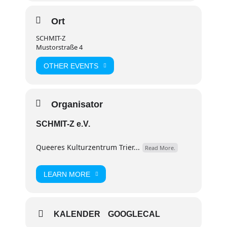
statt.
Für alle ab 16 und unter 18 Jahren gibt’s auch Mutti-
Ort
Zettel:
http://www.16plusparty.de/static/muttizettel.pdf
SCHMIT-Z
Mustorstraße 4
OTHER EVENTS
Organisator
SCHMIT-Z e.V.
Queeres Kulturzentrum Trier...
Read More.
LEARN MORE
KALENDER
GOOGLECAL