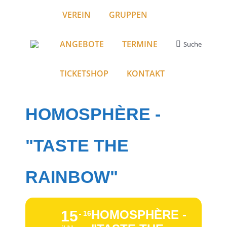
VEREIN
GRUPPEN
ANGEBOTE
TERMINE
Suche
Search:
TICKETSHOP
KONTAKT
HOMOSPHÈRE -
"TASTE THE
RAINBOW"
15
HOMOSPHÈRE -
16