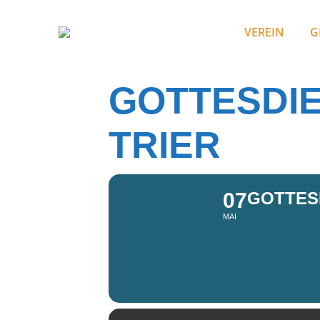
VEREIN
G
GOTTESDIE
TRIER
07
GOTTESD
MAI