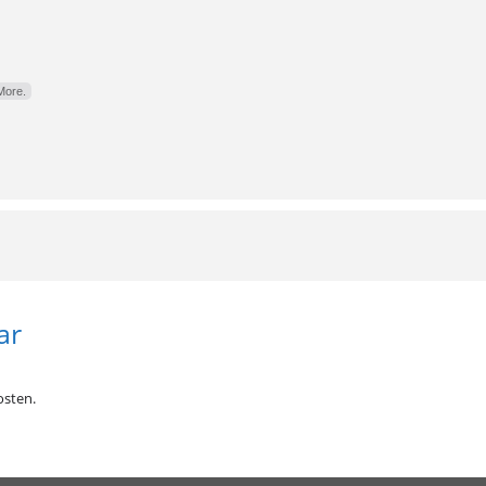
More.
ar
sten.