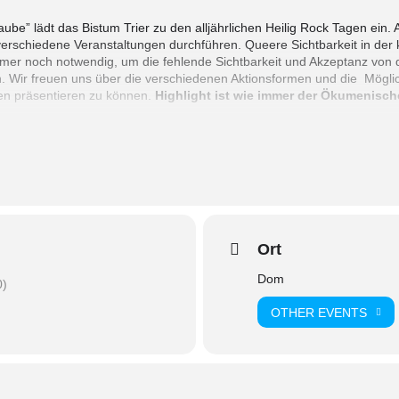
aube” lädt das Bistum Trier zu den alljährlichen Heilig Rock Tagen ein
erschiedene Veranstaltungen durchführen. Queere Sichtbarkeit in der ka
 immer noch notwendig, um die fehlende Sichtbarkeit und Akzeptanz v
len. Wir freuen uns über die verschiedenen Aktionsformen und die Mögli
en präsentieren zu können.
Highlight ist wie immer der Ökumenisch
cher*innen zu den verschiedenen Aktionen.
Ort
Dom
0)
OTHER EVENTS