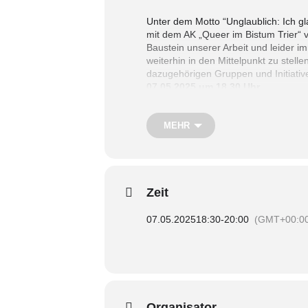
Unter dem Motto “Unglaublich: Ich gl
mit dem AK „Queer im Bistum Trier“ v
Baustein unserer Arbeit und leider
weiterhin in den Mittelpunkt zu stel
dazugehörigen Gruppen und Initiativ
07.05.2025 um 18.30 Uhr.
MEHR
Wir freuen uns über zahlreiche Besu
Zeit
07.05.2025
18:30
-
20:00
(GMT+00:0
Organisator