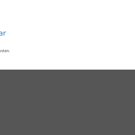
ar
sten.