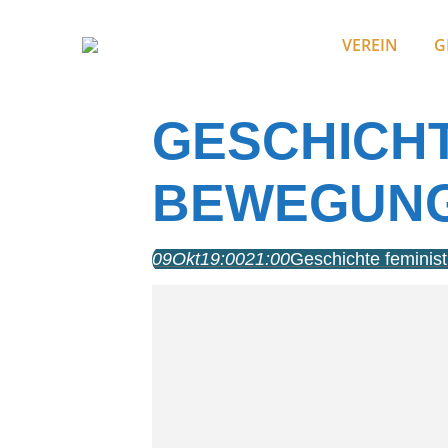
VEREIN
G
GESCHICHT
BEWEGUN
09
Okt
19:00
21:00
Geschichte feminis