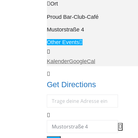
Ort
Proud Bar-Club-Café
Mustorstraße 4
Other Events
Kalender
GoogleCal
Get Directions
Address - Geschichte feministischer
Destination Address - Geschichte fem