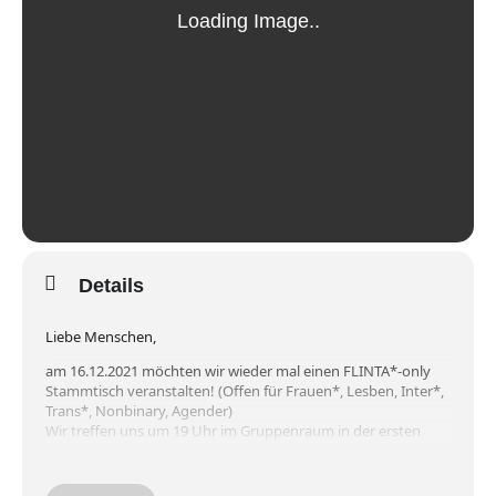
Details
Liebe Menschen,
am 16.12.2021 möchten wir wieder mal einen FLINTA*-only
Stammtisch veranstalten! (Offen für Frauen*, Lesben, Inter*,
Trans*, Nonbinary, Agender)
Wir treffen uns um 19 Uhr im Gruppenraum in der ersten
Etage im
@schmitz_trier
.
Für diesen
#stammtisch
wird es keinen speziellen Input