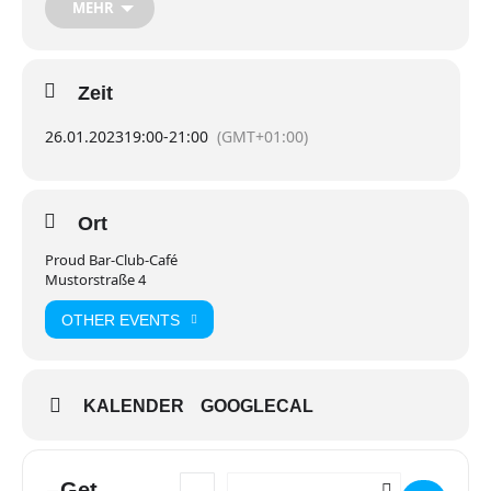
MEHR
Zeit
26.01.2023
19:00
-
21:00
(GMT+01:00)
Ort
Proud Bar-Club-Café
Mustorstraße 4
OTHER EVENTS
KALENDER
GOOGLECAL
Get
Address - Diversität im Kinderbuch []
Destination Address - Diversität im