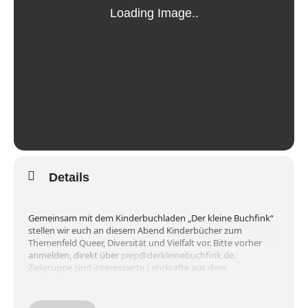
Details
Gemeinsam mit dem Kinderbuchladen „Der kleine Buchfink“
stellen wir euch an diesem Abend Kinderbücher zum
Themenfeld Queer, Diversität und Vielfalt vor. Bitte vorher
anmelden, direkt über
piep@derkleinebuchfink.de
.
Zielgruppe sind interessierte Lehrkräfte aus dem
Grundschulbereich, interessierte Eltern und Personen aus
sozialen Berufen ( Kita und Hort).