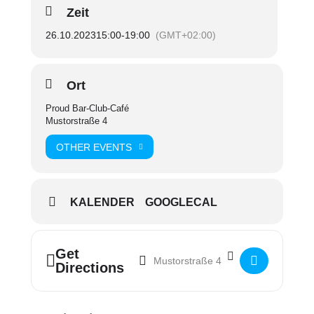
Zeit
26.10.2023
15:00
-
19:00
(GMT+02:00)
Ort
Proud Bar-Club-Café
Mustorstraße 4
OTHER EVENTS
KALENDER
GOOGLECAL
Address - ungefiltert - Café Donnerstag []
Destination Address - ungefiltert - Ca
Get
Directions