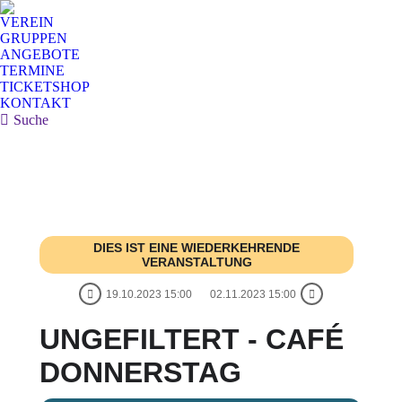
VEREIN
GRUPPEN
ANGEBOTE
TERMINE
TICKETSHOP
KONTAKT
Search:
Suche
DIES IST EINE WIEDERKEHRENDE
VERANSTALTUNG
19.10.2023 15:00
02.11.2023 15:00
UNGEFILTERT - CAFÉ
DONNERSTAG